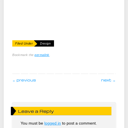
Filed Under
Design
Bookmark the
permalink
.
post navigation
←
previous
next
→
Leave a Reply
You must be
logged in
to post a comment.