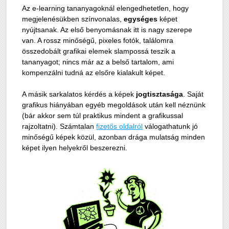
Az e-learning tananyagoknál elengedhetetlen, hogy
megjelenésükben színvonalas,
egységes
képet
nyújtsanak. Az első benyomásnak itt is nagy szerepe
van. A rossz minőségű, pixeles fotók, találomra
összedobált grafikai elemek slampossá teszik a
tananyagot; nincs már az a belső tartalom, ami
kompenzálni tudná az elsőre kialakult képet.
A másik sarkalatos kérdés a képek
jogtisztasága
. Saját
grafikus hiányában egyéb megoldások után kell néznünk
(bár akkor sem túl praktikus mindent a grafikussal
rajzoltatni). Számtalan
fizetős oldalról
válogathatunk jó
minőségű képek közül, azonban drága mulatság minden
képet ilyen helyekről beszerezni.