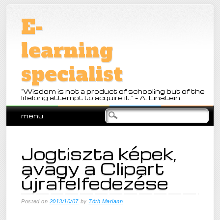
E-
learning
specialist
“Wisdom is not a product of schooling but of the
lifelong attempt to acquire it.” – A. Einstein
Main menu
Skip to content
menu
Jogtiszta képek,
avagy a Clipart
újrafelfedezése
Posted on
2013/10/07
by
Tóth Mariann