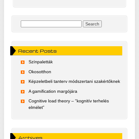
Search for:
Recent Posts
Színpaletták
Okosotthon
Képzeletbeli tanterv módszertani szakértőknek
A gamification margójára
Cognitive load theory – “kognitív terhelés
elmélet”
Archives